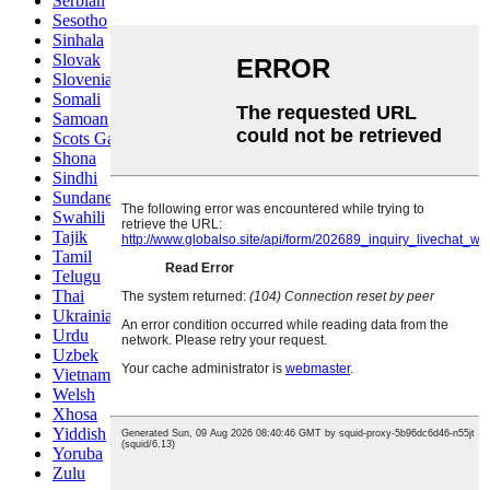
Serbian
Sesotho
Sinhala
Slovak
Slovenian
Somali
Samoan
Scots Gaelic
Shona
Sindhi
Sundanese
Swahili
Tajik
Tamil
Telugu
Thai
Ukrainian
Urdu
Uzbek
Vietnamese
Welsh
Xhosa
Yiddish
Yoruba
Zulu