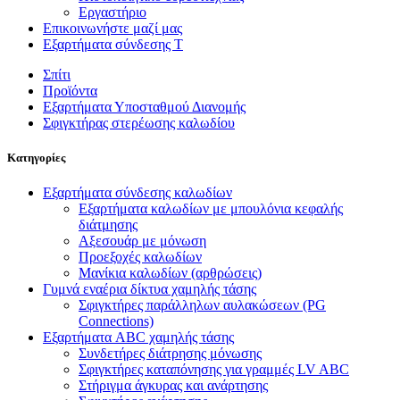
Εργαστήριο
Επικοινωνήστε μαζί μας
Εξαρτήματα σύνδεσης T
Σπίτι
Προϊόντα
Εξαρτήματα Υποσταθμού Διανομής
Σφιγκτήρας στερέωσης καλωδίου
Κατηγορίες
Εξαρτήματα σύνδεσης καλωδίων
Εξαρτήματα καλωδίων με μπουλόνια κεφαλής
διάτμησης
Αξεσουάρ με μόνωση
Προεξοχές καλωδίων
Μανίκια καλωδίων (αρθρώσεις)
Γυμνά εναέρια δίκτυα χαμηλής τάσης
Σφιγκτήρες παράλληλων αυλακώσεων (PG
Connections)
Εξαρτήματα ABC χαμηλής τάσης
Συνδετήρες διάτρησης μόνωσης
Σφιγκτήρες καταπόνησης για γραμμές LV ABC
Στήριγμα άγκυρας και ανάρτησης