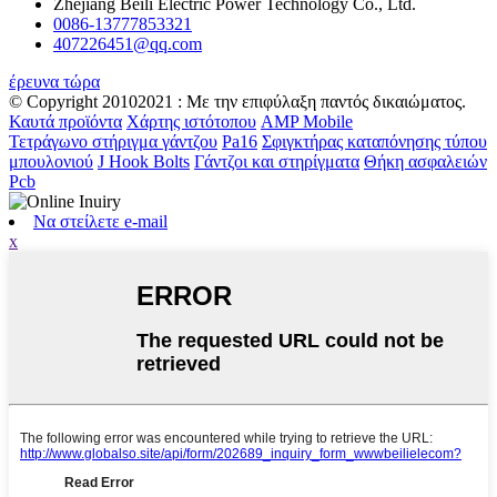
Zhejiang Beili Electric Power Technology Co., Ltd.
0086-13777853321
407226451@qq.com
έρευνα τώρα
© Copyright 20102021 : Με την επιφύλαξη παντός δικαιώματος.
Καυτά προϊόντα
Χάρτης ιστότοπου
AMP Mobile
Τετράγωνο στήριγμα γάντζου
Pa16
Σφιγκτήρας καταπόνησης τύπου
μπουλονιού
J Hook Bolts
Γάντζοι και στηρίγματα
Θήκη ασφαλειών
Pcb
Να στείλετε e-mail
x