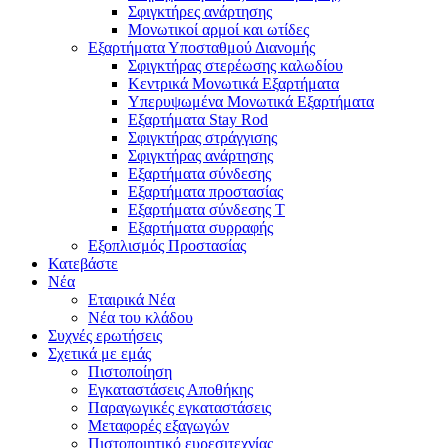
Σφιγκτήρες ανάρτησης
Μονωτικοί αρμοί και ωτίδες
Εξαρτήματα Υποσταθμού Διανομής
Σφιγκτήρας στερέωσης καλωδίου
Κεντρικά Μονωτικά Εξαρτήματα
Υπερυψωμένα Μονωτικά Εξαρτήματα
Εξαρτήματα Stay Rod
Σφιγκτήρας στράγγισης
Σφιγκτήρας ανάρτησης
Εξαρτήματα σύνδεσης
Εξαρτήματα προστασίας
Εξαρτήματα σύνδεσης T
Εξαρτήματα συρραφής
Εξοπλισμός Προστασίας
Κατεβάστε
Νέα
Εταιρικά Νέα
Νέα του κλάδου
Συχνές ερωτήσεις
Σχετικά με εμάς
Πιστοποίηση
Εγκαταστάσεις Αποθήκης
Παραγωγικές εγκαταστάσεις
Μεταφορές εξαγωγών
Πιστοποιητικό ευρεσιτεχνίας