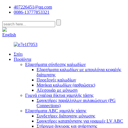
407226451@qq.com
0086-13777853321
CN
English
Σπίτι
Προϊόντα
Εξαρτήματα σύνδεσης καλωδίων
Εξαρτήματα καλωδίων με μπουλόνια κεφαλής
διάτμησης
Προεξοχές καλωδίων
Μανίκια καλωδίων (αρθρώσεις)
Αξεσουάρ με μόνωση
Γυμνά εναέρια δίκτυα χαμηλής τάσης
Σφιγκτήρες παράλληλων αυλακώσεων (PG
Connections)
Εξαρτήματα ABC χαμηλής τάσης
Συνδετήρες διάτρησης μόνωσης
Σφιγκτήρες καταπόνησης για γραμμές LV ABC
Στήριγμα άγκυρας και ανάρτησης