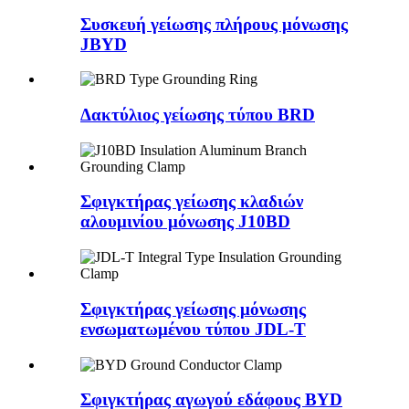
Συσκευή γείωσης πλήρους μόνωσης
JBYD
Δακτύλιος γείωσης τύπου BRD
Σφιγκτήρας γείωσης κλαδιών
αλουμινίου μόνωσης J10BD
Σφιγκτήρας γείωσης μόνωσης
ενσωματωμένου τύπου JDL-T
Σφιγκτήρας αγωγού εδάφους BYD