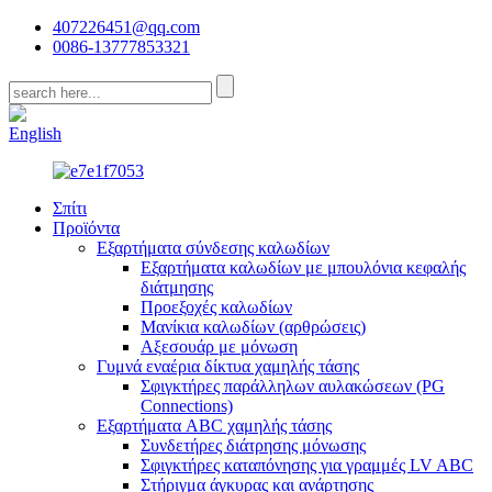
407226451@qq.com
0086-13777853321
CN
English
Σπίτι
Προϊόντα
Εξαρτήματα σύνδεσης καλωδίων
Εξαρτήματα καλωδίων με μπουλόνια κεφαλής
διάτμησης
Προεξοχές καλωδίων
Μανίκια καλωδίων (αρθρώσεις)
Αξεσουάρ με μόνωση
Γυμνά εναέρια δίκτυα χαμηλής τάσης
Σφιγκτήρες παράλληλων αυλακώσεων (PG
Connections)
Εξαρτήματα ABC χαμηλής τάσης
Συνδετήρες διάτρησης μόνωσης
Σφιγκτήρες καταπόνησης για γραμμές LV ABC
Στήριγμα άγκυρας και ανάρτησης