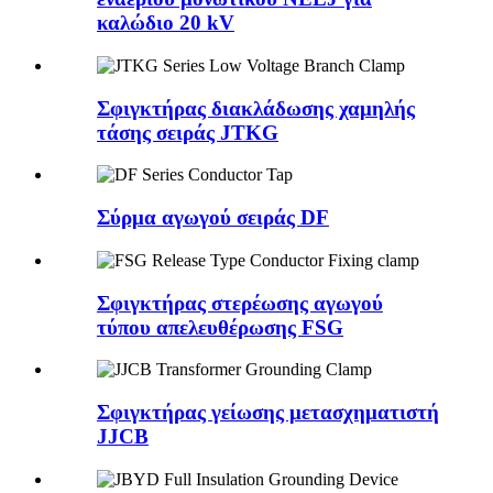
καλώδιο 20 kV
Σφιγκτήρας διακλάδωσης χαμηλής
τάσης σειράς JTKG
Σύρμα αγωγού σειράς DF
Σφιγκτήρας στερέωσης αγωγού
τύπου απελευθέρωσης FSG
Σφιγκτήρας γείωσης μετασχηματιστή
JJCB