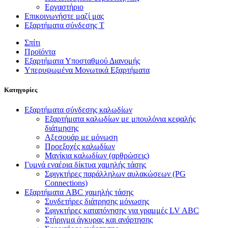
Εργαστήριο
Επικοινωνήστε μαζί μας
Εξαρτήματα σύνδεσης T
Σπίτι
Προϊόντα
Εξαρτήματα Υποσταθμού Διανομής
Υπερυψωμένα Μονωτικά Εξαρτήματα
Κατηγορίες
Εξαρτήματα σύνδεσης καλωδίων
Εξαρτήματα καλωδίων με μπουλόνια κεφαλής
διάτμησης
Αξεσουάρ με μόνωση
Προεξοχές καλωδίων
Μανίκια καλωδίων (αρθρώσεις)
Γυμνά εναέρια δίκτυα χαμηλής τάσης
Σφιγκτήρες παράλληλων αυλακώσεων (PG
Connections)
Εξαρτήματα ABC χαμηλής τάσης
Συνδετήρες διάτρησης μόνωσης
Σφιγκτήρες καταπόνησης για γραμμές LV ABC
Στήριγμα άγκυρας και ανάρτησης