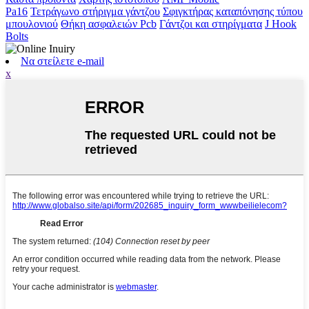
Pa16
Τετράγωνο στήριγμα γάντζου
Σφιγκτήρας καταπόνησης τύπου
μπουλονιού
Θήκη ασφαλειών Pcb
Γάντζοι και στηρίγματα
J Hook
Bolts
Να στείλετε e-mail
x