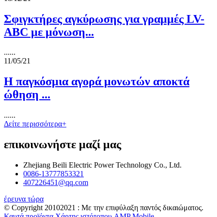
Σφιγκτήρες αγκύρωσης για γραμμές LV-
ABC με μόνωση...
......
11/05/21
Η παγκόσμια αγορά μονωτών αποκτά
ώθηση ...
......
Δείτε περισσότερα+
επικοινωνήστε μαζί μας
Zhejiang Beili Electric Power Technology Co., Ltd.
0086-13777853321
407226451@qq.com
έρευνα τώρα
© Copyright 20102021 : Με την επιφύλαξη παντός δικαιώματος.
Καυτά προϊόντα
Χάρτης ιστότοπου
AMP Mobile